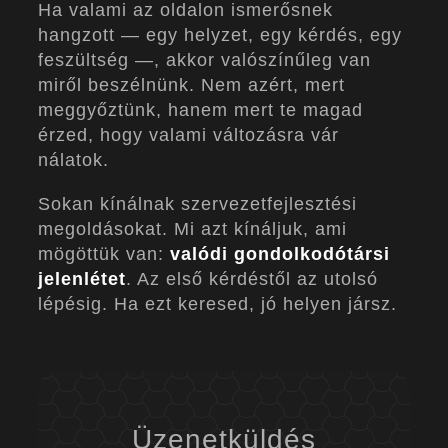
Ha valami az oldalon ismerősnek
hangzott — egy helyzet, egy kérdés, egy
feszültség —, akkor valószínűleg van
miről beszélnünk. Nem azért, mert
meggyőztünk, hanem mert te magad
érzed, hogy valami változásra vár
nálatok.
Sokan kínálnak szervezetfejlesztési
megoldásokat. Mi azt kínáljuk, ami
mögöttük van:
valódi gondolkodótársi
jelenlétet
. Az első kérdéstől az utolsó
lépésig. Ha ezt keresed, jó helyen jársz.
Üzenetküldés