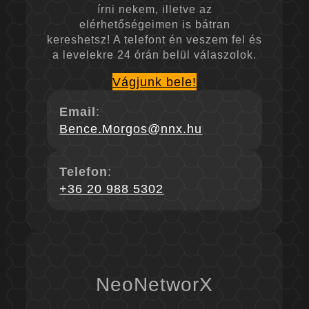
írni nekem, illetve az
elérhetőségeimen is bátran
kereshetsz! A telefont én veszem fel és
a levelekre 24 órán belül válaszolok.
Vágjunk bele!
Email
:
Bence.Morgos@nnx.hu
Telefon
:
+36 20 988 5302
NeoNetworX