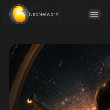
Ugrás
a
NeoNetworX
tartalomhoz