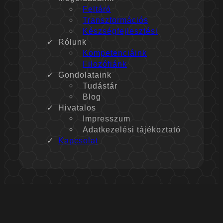
Feltáró
Transz­formációs
Készség­fejlesztési
Rólunk
Kompetenciáink
Filozófiánk
Gondolataink
Tudástár
Blog
Hivatalos
Impresszum
Adatkezelési tájékoztató
Kapcsolat