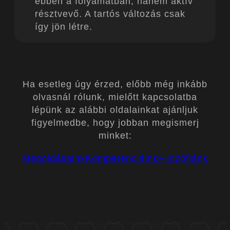
ebben a folyamatban, hanem aktív
résztvevő. A tartós változás csak
így jön létre.
Ha esetleg úgy érzed, előbb még inkább
olvasnál rólunk, mielőtt kapcsolatba
lépünk az alábbi oldalainkat ajánljuk
figyelmedbe, hogy jobban megismerj
minket:
Megoldásaink
Kompetenciáink
Filozófiánk